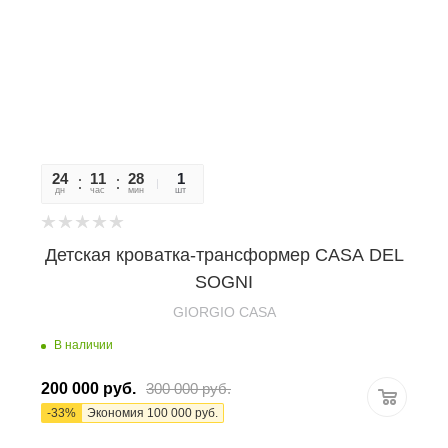
24
11
28
46
1
дн
час
мин
сек
шт
Детская кроватка-трансформер CASA DEL
SOGNI
GIORGIO CASA
В наличии
200 000
руб.
300 000
руб.
-
33
%
Экономия
100 000
руб.