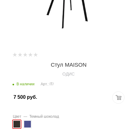
Стул MAISON
OДИС
В наличии
Арт.: IT/
7 500
руб.
Цвет
—
Темный шоколад